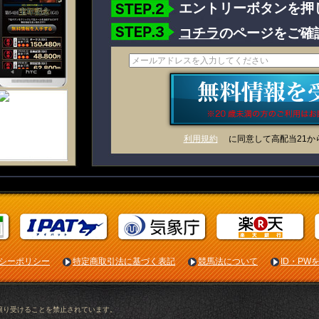
エントリーボタンを押
コチラ
のページをご確
利用規約
に同意して高配当21か
シーポリシー
特定商取引法に基づく表記
競馬法について
ID・PW
。
譲り受けることを禁止されています。