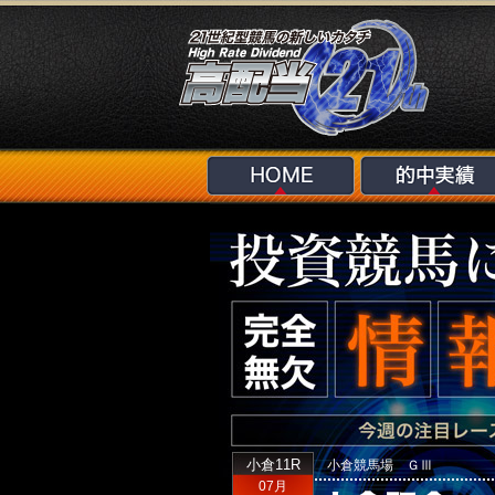
小倉11R
小倉競馬場 ＧⅢ
07月