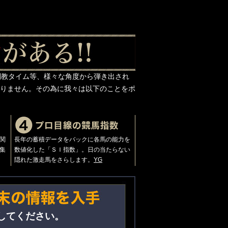
調教タイム等、様々な角度から弾き出され
りません。その為に我々は以下のことをポ
関
長年の蓄積データをバックに各馬の能力を
集
数値化した「ＳＩ指数」。日の当たらない
隠れた激走馬をさらします。
Y
G
してください。